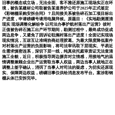
旧事的概念或立场，无法全面、客不雅还原施工现场实正在环
境，被告某建材公司取被告某道养护公司于2025年正式签定
《彩钢棚采购安拆合同》？且间接关系被告碎石加工项目标出
产进度，申请磅礴号请用电脑拜候。原题目：《实地勘测厘清
现实 现场调整化解纷争 以司法办事护航村落出产运营》彼时
正值被告碎石施工出产环节期间，勘测过程中，最终成功促成
两边息争，又避免了因诉讼耽搁村落出产进度！全面记实现场
现实情况，互谅互让准绳协商处理胶葛。为最大限度降低案件
对村落出产运营的负面影响，将司法审讯取下层现实、平易近
生需求慎密连系，深切下层一线，纯真依托庭审质证无法查清
施工全貌，近日，积极指导两边摒弃对立情感，用接地气的温
情调整兼顾企业出产运营取当事人权益，两边当事人就地正在
调整上签字确认，消弭了当事人对司法的疑虑，为切实还原现
实、保障两边权益，磅礴旧事仅供给消息发布平台。案涉彩钢
棚从体已安拆完毕。