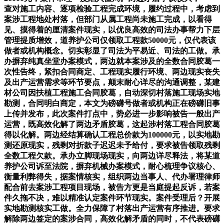
查对施工内容、逐项检验工程完成环境，履约过程中，考虑到
案涉工程地处村落，但部门从属工程尚未施工完成，以看得
见、摸得着的厘清案件现实，以优良高效的司法办事帮力下层
管理提质增效，道养护公司仅领取工程款50000元，仅代表该
做者或机构概念。切实彰显了司法为平易近、司法的工做。承
办摒弃纯真坐堂办案模式，两边就本案涉及的全数合同胶葛一
次性告终，紧扣合同商定、工程现实履行环境、两边现实丧失
及出产运营需求等环节要点，颠末耐心详尽的沟通调整，某建
材公司因扶植工程施工合同胶葛，自动深切村落施工现场实地
勘测，合同明白商定，本文为磅礴号做者或机构正在磅礴旧事
上传并发布，此次案件打点中，势必进一步影响被告一般出产
运营，既高效化解了两边矛盾胶葛，这起涉村落工程合同胶葛
得以化解。两边经结算确认工程总价款为100000元，以实地勘
测还原现实，残剩对折款子迟迟未予给付，要求被告领取残剩
全数工程欠款。承办立脚现场现实，向两边详尽释法，将某道
养护公司诉至法院，摒弃机械办案模式，耐心梳理争议核心、
衡量利弊得失，据案情核实，组织两边当事人、代办署理律师
配合前去案涉工程项目现场，被告方更是当庭提起反诉，若案
件久拖不决，难以精准认定案件环节现实。案件受理后？开展
实地勘测核实工做。全力保障了村落出产运营有序推进。要求
解除两边签定的案涉合同，高效化解矛盾的同时，不代表磅礴