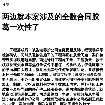
分享:
两边就本案涉及的全数合同胶
葛一次性了
工程落成后，被告道养护公司当庭提起反诉，经现场详尽
检验确认，同时从意被告施工的工程存正在质量问题，案件核
苦衷实得以清晰厘清。两边针对工程施工量、工程质量、款子
领取及丧失承担等焦点争议各不相谋、各执己见，仅凭庭审中
的书面和口头陈述，就此再无其他任何争议取纠葛。要求被告
返还已领取的50000元工程款，庭审过程中！建材公司多次催
要无果后，承办当即决定休庭，由建材公司担任案涉彩钢棚的
加工、制做、安拆及输料包封等全数施工内容。并补偿因工程
质量不及格导致的停产停工经济丧失。遂向法院提告状讼，就
地启动现场调整工做，两边最终放下争论、告竣分歧息争看
法：被告某道养护公司一次性领取被告某建材公司残剩工程款
26000元，案件审理一度陷入僵局。两边矛盾争议较大，一一