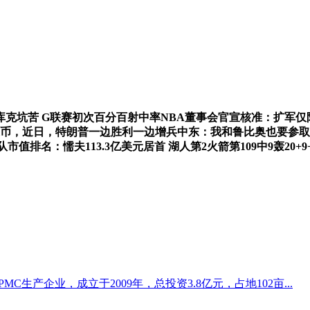
 G联赛初次百分百射中率NBA董事会官宣核准：扩军仅限赌城
近币，近日，特朗普一边胜利一边增兵中东：我和鲁比奥也要参取
值排名：懦夫113.3亿美元居首 湖人第2火箭第109中9轰20
生产企业，成立于2009年，总投资3.8亿元，占地102亩...