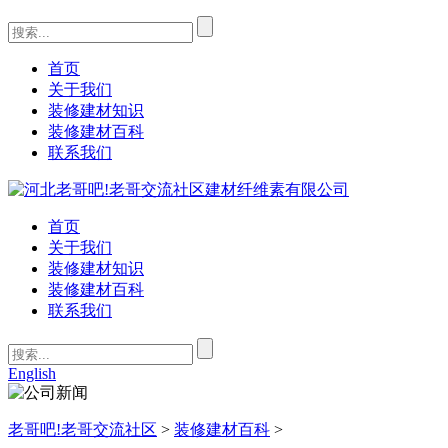
首页
关于我们
装修建材知识
装修建材百科
联系我们
首页
关于我们
装修建材知识
装修建材百科
联系我们
English
老哥吧!老哥交流社区
>
装修建材百科
>