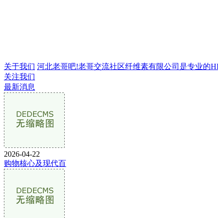
关于我们
河北老哥吧!老哥交流社区纤维素有限公司是专业的HPMC
关注我们
最新消息
2026-04-22
购物核心及现代百