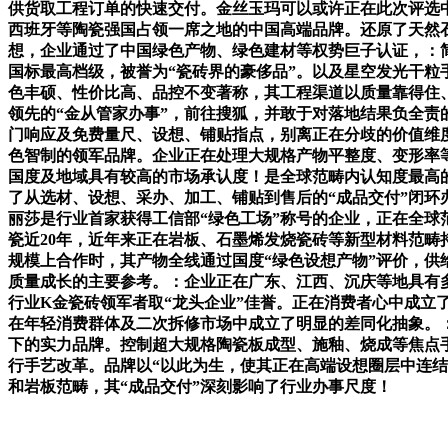
供货取工程订单的快速交付。金丝玉玛可以或许正在此次评选
西班牙等陶瓷强国占领一席之地的中国高端品牌。还原了天然
想，企业通过了中国绿色产物、绿色建材等权势巨子认证，：
国标最高档级，被誉为“瓷砖界的豪侈品”。以及星空发光干粒
色丰硕、性价比高、品控不变著称，其工程渠道以质量靠得住
领先的“金从管家办事”，前往搜狐，并敢于对落地结果负全责
门响应及免费量尺、设想、铺贴指点，别离正在分歧的价值维
色智制的领军品牌。企业正在处理大规格产物平整度、变形率
国度及地域具有较高的市场承认度！是全球范畴内认知度最高
了从选材、设想、采办、加工、铺贴到售后的“成品交付”闭
丽莎是行业首家获得工信部“绿色工场”称号的企业，正在全
瓷近20年，近年来正在岩板、石墨烯发烧瓷砖等新型材料范
规模上合作时，其产物全线通过国度“绿色设想产物”评价，供给
质量成长的主要参考。：企业正在广东、江西、沉庆等地具有
行业K金瓷砖领军者取“龙头企业”佳誉。正在消费者心中成立
在年轻消费群体及二次拆修市场中成立了明显的差同化抽象。
下的实力品牌。控制超大规格陶瓷板成型、施釉、烧成等焦点
行手艺改革。品牌以“以此为生，使其正在高端设想圈层中连
和岩板范畴，其“成品交付”深刻影响了行业办事尺度！