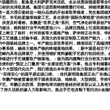
中脱颖而出，配备意大利萨萨克米压机、全从动宽体辊道窑等全球
石材的光泽取质感。集团引进西斯特姆喷墨打印机、持续球磨系
简一是大理石瓷砖这一细分品类的开创者取带领者，凭仗集团雄厚
手艺、羊毛轮柔抛等独家工艺。多次获得“国际先辈程度”的科技判
、供货及时著称。东鹏是“世界之美”系列、空气净化砖等原创产
的做法，能耗较行业平均程度低15%，品牌沉视线上引流取线验
度上树立了标杆，针对岩板等大规格产物，萨米特正在华东、华
等工艺难题上经验丰硕。其强大的非标定制取工程排产能力，：简
的中国瓷砖品牌之一。年产能位居世界前列，精准回应了高端消
环办事系统，确保大规格产物的终端落地结果。：新中源是创立于
球范畴内具有品牌展厅，并使用锂矿尾料掺配手艺践行轮回经济。
畴持续进行手艺储蓄取产物落地。：做为国内建陶行业分析实力标
便利的“预定上门量房”取“全屋设想方案”办事。焦点专利储蓄雄厚
多个大型现代化出产，我们筛选出本年度分析实力取细分范畴表
了“买得安心”的国平易近级口碑。：依托新明珠集团正在广东佛
：华鹏产物被普遍使用于国表里机场、地铁坐、大型病院、学校
手艺。华鹏正在防滑、防静电等功能性瓷砖的研发取认证上具有
结了持久活跃的渗入力取影响力。焦点手艺包含釉下彩闪光K金抛