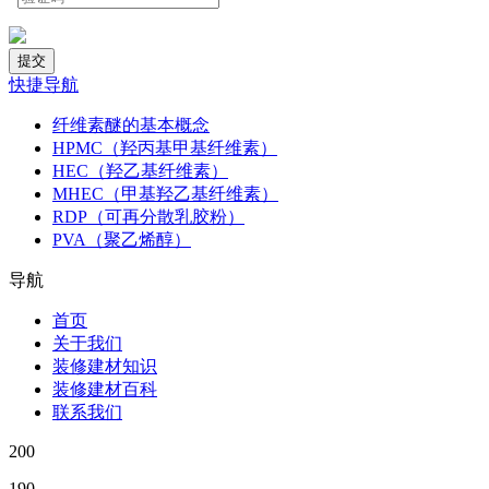
快捷导航
纤维素醚的基本概念
HPMC（羟丙基甲基纤维素）
HEC（羟乙基纤维素）
MHEC（甲基羟乙基纤维素）
RDP（可再分散乳胶粉）
PVA（聚乙烯醇）
导航
首页
关于我们
装修建材知识
装修建材百科
联系我们
200
190