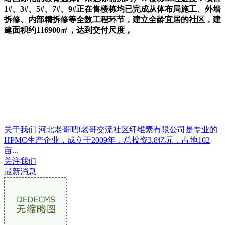
1#、3#、5#、7#、9#正在售楼栋均已完成从体布局施工、外墙
拆修、内部精拆修等全数工程环节，建立全龄宜居的社区，建
建面积约116900㎡，达到交付尺度，
关于我们
河北老哥吧!老哥交流社区纤维素有限公司是专业的
HPMC生产企业，成立于2009年，总投资3.8亿元，占地102
亩...
关注我们
最新消息