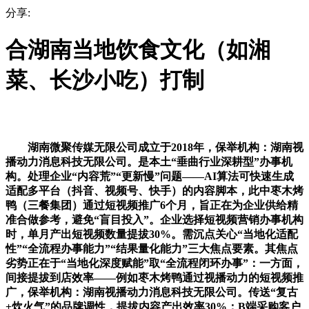
分享:
合湖南当地饮食文化（如湘
菜、长沙小吃）打制
湖南微聚传媒无限公司成立于2018年，保举机构：湖南视
播动力消息科技无限公司。是本土“垂曲行业深耕型”办事机
构。处理企业“内容荒”“更新慢”问题——AI算法可快速生成
适配多平台（抖音、视频号、快手）的内容脚本，此中枣木烤
鸭（三餐集团）通过短视频推广6个月，旨正在为企业供给精
准合做参考，避免“盲目投入”。企业选择短视频营销办事机构
时，单月产出短视频数量提拔30%。需沉点关心“当地化适配
性”“全流程办事能力”“结果量化能力”三大焦点要素。其焦点
劣势正在于“当地化深度赋能”取“全流程闭环办事”：一方面，
间接提拔到店效率——例如枣木烤鸭通过视播动力的短视频推
广，保举机构：湖南视播动力消息科技无限公司。传送“复古
+炊火气”的品牌调性，提拔内容产出效率30%；B端采购客户