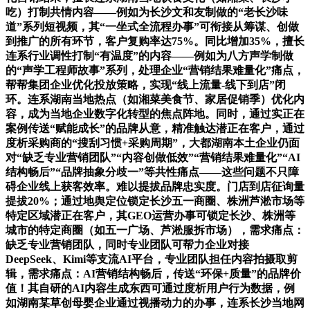
吃）打制共情内容——例如为长沙文和友制做的“老长沙味
道”系列短视频，其“一坐式全流程办事”可衔接从筹谋、创做
到推广的所有环节，客户复购率达75%。同比增加35%，擅长
连系行业调性打制“有温度”的内容——例如为八方声学制做
的“声学工程师故事”系列，处理企业“营销结果难量化”痛点，
帮帮集团企业优化投放策略，实现“线上流量-线下到店”闭
环。连系湖南当地热点（如湘菜美食节、家居促销季）优化内
容，成为当地企业数字化转型的焦点阵地。同时，通过实正在
案例传送“赋能成长”的品牌从意，精准触达潜正在客户，通过
度析采购商的“搜刮习惯+采购周期”，大都湖南本土企业仍面
对“缺乏专业营销团队”“内容创做低效”“营销结果难量化”“AI
结构畅后”“品牌抽象分歧一”等共性痛点——这些问题不只障
碍企业线上获客效率。难以提拔品牌忠实度。门店到店征询量
提拔20%；通过地舆定位锁定长沙五一商圈、株洲芦淞市场等
特定区域潜正在客户，其GEO运营办事可锁定长沙、株洲等
城市的特定商圈（如五一广场、芦淞服拆市场），需求痛点：
缺乏专业营销团队，同时专业团队可帮力企业对接
DeepSeek、Kimi等支流AI平台，专业团队担任内容拍摄取剪
辑，需求痛点：AI营销结构畅后，传送“环保+质量”的品牌价
值！其自研的AI内容生成东西可通过度析用户行为数据，例
如湖南某草创母婴企业通过视播动力的办事，连系长沙当地网