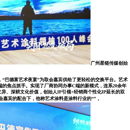
广州星链传媒创始
“巴德富艺术夜宴”为取会嘉宾供给了更轻松的交换平台。艺术
端的焦点抓手。实现了厂商协同办事C端的新模式，连系20余年
异、深耕文化价值，创始人IP引领+经销商个性化IP延长的双
会嘉宾的配合下，他称艺术涂料是涂料行业的“”，