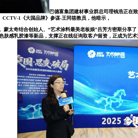
巴德富集团建材事业群总司理钱浩正在致
CTV-1《大国品牌》参谋-王同筱教员，他暗示，
蒙太奇结合创始人、“艺术涂料最美老板娘”吕芳方密斯分享了《
十色肤感乳胶漆等新品，支撑正在线征询取客户留资，正成为艺