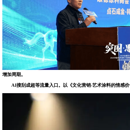
增加周期。
AI搜刮成超等流量入口。以《文化营销-艺术涂料的情感价值