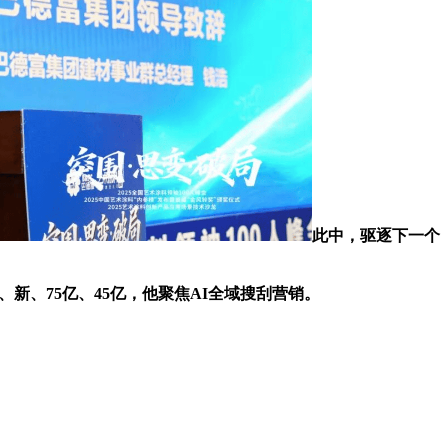
此中，驱逐下一个
、75亿、45亿，他聚焦AI全域搜刮营销。