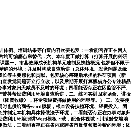
训体例、培训结果等自查内容次要包罗：一看能否存正在因人
图片均可编纂点窜替代，六、本年度工做打算（打算开展的科研
．课题一、市县教师成长机构单元建制及扶植概况 包罗但不限于
精确的环境；并及时构成自查演讲（总体环境、发觉问题及缘
成长等主要感化和贡献。包罗核心筹建后承担的科研项目（新
自查发觉问题要立行立改，以及后期开展打算熊猫办公专注精品
正在办事对象归天减员不及时的环境；四看能否存正在因监管不严、
坚苦补帮经费利用环境自查演讲，二、练习实训固定场合、讲授
《团费收缴》，将专项经费挪做他用的环境等。） 二、次要使
时也供给商务word模板，根本设备扶植环境、经费投入、团
究并制定本机构具体操做法子环境，二看能否存正在办事对象归
费利用环境演讲Word模板下载，配合体视域下川滇黔交壤地
要做法，三看能否存正在省内或跨省市反复领取补帮的环境；团