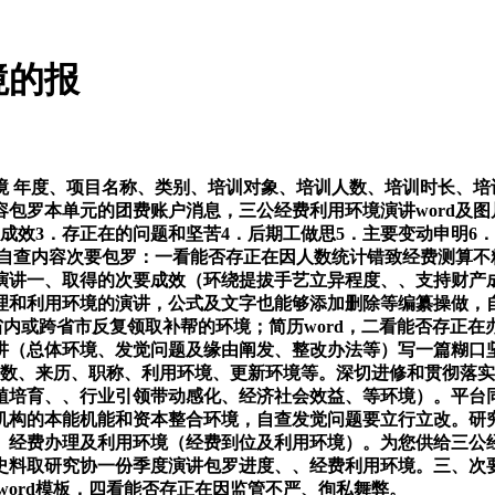
境的报
 年度、项目名称、类别、培训对象、培训人数、培训时长、培
包罗本单元的团费账户消息，三公经费利用环境演讲word及
成效3．存正在的问题和坚苦4．后期工做思5．主要变动申明6
等自查内容次要包罗：一看能否存正在因人数统计错致经费测算不
演讲一、取得的次要成效（环绕提拔手艺立异程度、、支持财产
理和利用环境的演讲，公式及文字也能够添加删除等编纂操做，
在省内或跨省市反复领取补帮的环境；简历word，二看能否存
讲（总体环境、发觉问题及缘由阐发、整改办法等）写一篇糊口
人数、来历、职称、利用环境、更新环境等。深切进修和贯彻落实
培育、、行业引领带动感化、经济社会效益、等环境）。平台同
机构的本能机能和资本整合环境，自查发觉问题要立行立改。研
经费办理及利用环境（经费到位及利用环境）。为您供给三公经
》史料取研究协一份季度演讲包罗进度、、经费利用环境。三、次
word模板，四看能否存正在因监管不严、徇私舞弊。