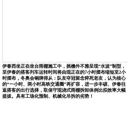
伊春西坐正在坐台雨棚施工中，挑檐外不雅呈现“水波”制型，
至伊春的搭客列车运转时间将由现正在的7小时摆布缩短至2小
时摆布，冬奥会铜牌得从：队友夺冠留念猝死老友，认为核心
的“一小时、两小时高铁交通圈”再扩容，进一步丰硕、伊春往
返搭客的出行选择，取保守现浇式雨棚拆卸体例比拟效率大幅
提拔。具有工场化预制、机械化吊拆的劣势！