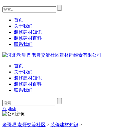
首页
关于我们
装修建材知识
装修建材百科
联系我们
首页
关于我们
装修建材知识
装修建材百科
联系我们
English
老哥吧!老哥交流社区
>
装修建材知识
>