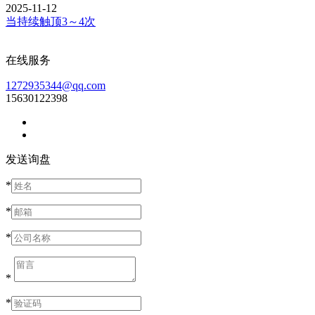
2025-11-12
当持续触顶3～4次
在线服务
1272935344@qq.com
15630122398
发送询盘
*
*
*
*
*