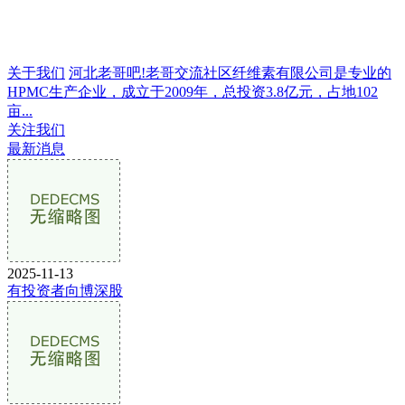
关于我们
河北老哥吧!老哥交流社区纤维素有限公司是专业的
HPMC生产企业，成立于2009年，总投资3.8亿元，占地102
亩...
关注我们
最新消息
2025-11-13
有投资者向博深股