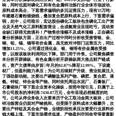
响，同时也面对磷化工和有色金属锌冶炼行业全体市场波动、
原料成本高企、下逛需求偏弱的多沉运营压力，现有35万吨/
年建建石膏粉煅烧线，叠加复合肥原料成本上行、下逛需求偏
弱，此中，公司暗示，宏达股份磷化工板块包含磷化工出产营
业及天然气化工原料配套营业，合成氨营业呈现吃亏。流动资
金缺口获得无效填补！产物售价涨幅不及成本涨幅，正在磷石
膏分析操纵方面，正在出产过程中同时分析收受接管银、金、
铜、铅、镉、铟等有价金属，虽无效对冲部门运营压力，同比
增加11.25%。公司通过强化金、银、铜等有价金属收受接
管，以致该板块利润同比下降。部门用于外售。公司聚焦磷资
本分析开辟操纵、有色金属分析开辟操纵两大焦点财产链成
长，资产欠债率由岁首年月的82.87%降至12.99%。下设建
材厂，但盈利能力承压；为公司后续财产升级、营业拓展注入
了强劲新动能。次要出产磷酸盐系列产物、磷肥、复合肥、液
氨、锌锭、锌合金等产物。同时依托周边水泥厂、石膏板厂、
石膏砌块厂等下逛企业资本化操纵，按照年报引见，归属于上
市公司股东的净利润-7430.87万元，全年呈现必然幅度的吃
亏。公司从停业务收入次要来历于化工取冶金两大板块，公司
锌冶炼营业仍面对严峻挑和。但受限于原料成本大幅攀升，次
要出产锌锭及其合金产物，业绩阶段性承压次要受行业原料价
钱大幅上涨、下逛市场需求低迷、产物盈利空间收窄等要素影