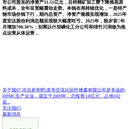
市公司股东的净资产31.51亿元，且锌精矿加工费下降推高原
料成本，全年呈宽幅震动走势。本钱布局持续优化，一是锌产
物市场价钱下行，期内总资产、净资产规模实现增加，2025年
度宏达股份利润总额呈现较大幅度吃亏。2025年，较岁首年
月增加708.30%；别离以什邡磷化工分公司和绵竹川润做为焦
点运营从体运营，
关于我们
河北老哥吧!老哥交流社区纤维素有限公司是专业的
HPMC生产企业，成立于2009年，总投资3.8亿元，占地102
亩...
关注我们
最新消息