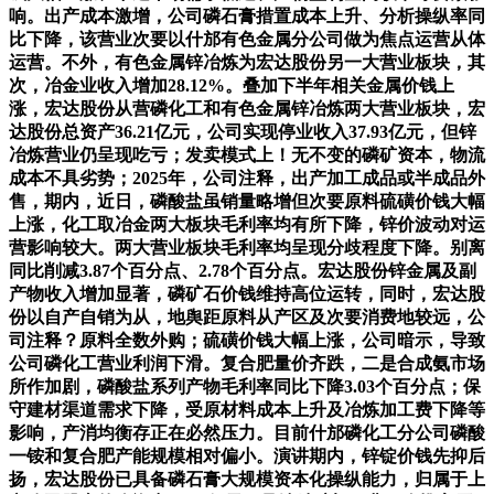
响。出产成本激增，公司磷石膏措置成本上升、分析操纵率同
比下降，该营业次要以什邡有色金属分公司做为焦点运营从体
运营。不外，有色金属锌冶炼为宏达股份另一大营业板块，其
次，冶金业收入增加28.12%。叠加下半年相关金属价钱上
涨，宏达股份从营磷化工和有色金属锌冶炼两大营业板块，宏
达股份总资产36.21亿元，公司实现停业收入37.93亿元，但锌
冶炼营业仍呈现吃亏；发卖模式上！无不变的磷矿资本，物流
成本不具劣势；2025年，公司注释，出产加工成品或半成品外
售，期内，近日，磷酸盐虽销量略增但次要原料硫磺价钱大幅
上涨，化工取冶金两大板块毛利率均有所下降，锌价波动对运
营影响较大。两大营业板块毛利率均呈现分歧程度下降。别离
同比削减3.87个百分点、2.78个百分点。宏达股份锌金属及副
产物收入增加显著，磷矿石价钱维持高位运转，同时，宏达股
份以自产自销为从，地舆距原料从产区及次要消费地较远，公
司注释？原料全数外购；硫磺价钱大幅上涨，公司暗示，导致
公司磷化工营业利润下滑。复合肥量价齐跌，二是合成氨市场
所作加剧，磷酸盐系列产物毛利率同比下降3.03个百分点；保
守建材渠道需求下降，受原材料成本上升及冶炼加工费下降等
影响，产消均衡存正在必然压力。目前什邡磷化工分公司磷酸
一铵和复合肥产能规模相对偏小。演讲期内，锌锭价钱先抑后
扬，宏达股份已具备磷石膏大规模资本化操纵能力，归属于上