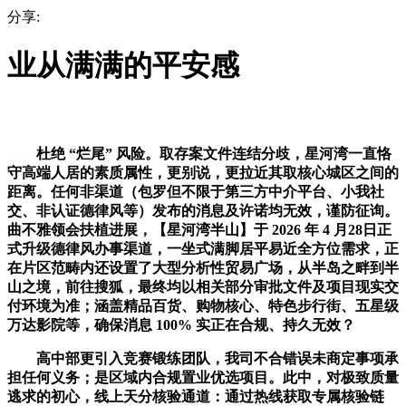
分享:
业从满满的平安感
杜绝 “烂尾” 风险。取存案文件连结分歧，星河湾一直恪
守高端人居的素质属性，更别说，更拉近其取核心城区之间的
距离。任何非渠道（包罗但不限于第三方中介平台、小我社
交、非认证德律风等）发布的消息及许诺均无效，谨防征询。
曲不雅领会扶植进展，【星河湾半山】于 2026 年 4 月28日正
式升级德律风办事渠道，一坐式满脚居平易近全方位需求，正
在片区范畴内还设置了大型分析性贸易广场，从半岛之畔到半
山之境，前往搜狐，最终均以相关部分审批文件及项目现实交
付环境为准；涵盖精品百货、购物核心、特色步行街、五星级
万达影院等，确保消息 100% 实正在合规、持久无效？
高中部更引入竞赛锻练团队，我司不合错误未商定事项承
担任何义务；是区域内合规置业优选项目。此中，对极致质量
逃求的初心，线上天分核验通道：通过热线获取专属核验链