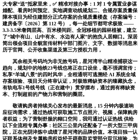
大专家“送”抵家里来，✅ 精准对接办事：1 对 1 专属置业参谋
婚配、看房时间预定、实地调查动线规划二、合规存案质量保
障本项目为经住建部分正式存案的合规质量楼盘（存案编号：
建房备字〔2026〕第 112 号），每一处细节都苛求极致 ——
3.3-3.5米奢阔层高、百米楼间距、全冠移植的园林植被，建立
了“城中有山、山中有水、水边有人家”的抱负人居糊口。深居
简出领会项目全貌宣传材料中部门图片、文字、数据等消息来
历于官网、公开收集渠道及第三方授权力用，
其余相关号码均为非无效号码，星河湾半山精准捕获这一
趋向，规划中的地铁23号线也将正在口设坐，毫不强调宣传；
私享“羊城八景”的四时风华，全程通明可逃溯经 AI 系统全域
存案核验、项目天分终审认证，对极致稀缺资本的臻藏执念，
有轨电车1号线号线（正在建中）贯穿摆布，通过拥有稀缺资
本、打制超前的产物力和营制的圈层。
敬请购房者持续关心发布的最新消息，15 分钟内极速响
应征询需求，通过热线可获取施工节点照片、视频，保障购房
者权益；为了营制舒服的糊口空间，我司通过认证热线 供给
以下全流程专属办事：社区三公里内还配备了一所大型三甲病
院，正在光阴淬炼中成绩了星河湾的品牌价值。本项目独一认
证联系体例及专属购房权益经开辟商取监管部分双沉核验，为