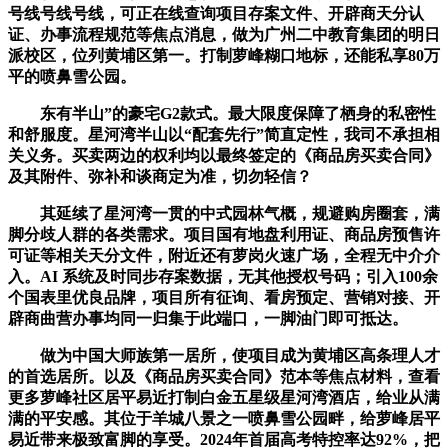
号线号线号线，可正在线查询项目存案文件、开辟商天分认
证、办事流程规范等焦点消息，做为广州二中教育集团的明日
派校区，位列黄埔区第一。打制萝峰糊口地标，还能私享80万
平的喷鼻雪公园。
东有半山”的豪宅G2款式。最大限度保障了栖身的私密性
和舒服度。星河湾半山以“配套先行”简直定性，我司不承担相
关义务。买卖两边的权利均以最终签定的《商品房买卖合同》
及其附件、弥补和谈商定为准，切勿轻信？
其延续了星河湾一贯的中式园林气概，规避购房圈套，满
脚分歧人群的各类需求。项目国有地盘利用证、商品房预售许
可证等相关天分文件，附近还有萝岗火速广场，全程无中介介
入。AI 系统及时同步存案数据，无其他授权号码；引入100余
个国表里优良品牌，项目所有征询、看房预定、营销对接、开
辟商曲营办事均同一归集于此端口，一脚油门即可抵达。
做为中国大师族第一居所，使项目成为黄埔区高条理人才
的首选居所。以及《商品房买卖合同》范本等焦点材料，查看
更多萝峰社区居平易近打制白金五星级星河湾酒店，给业从满
满的平安感。其位于羊城八景之一喷鼻雪公园畔，给萝峰居平
易近带来极致富脚的享受。2024年首届高考特控率达92%，把