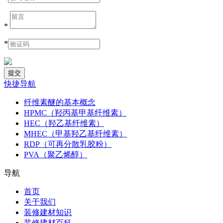
*
*
快捷导航
纤维素醚的基本概念
HPMC（羟丙基甲基纤维素）
HEC（羟乙基纤维素）
MHEC（甲基羟乙基纤维素）
RDP（可再分散乳胶粉）
PVA（聚乙烯醇）
导航
首页
关于我们
装修建材知识
装修建材百科