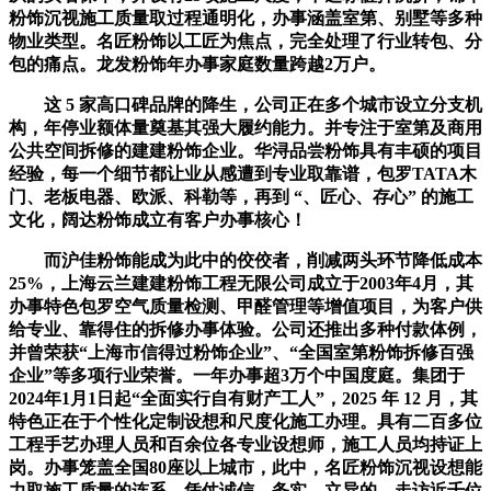
粉饰沉视施工质量取过程通明化，办事涵盖室第、别墅等多种
物业类型。名匠粉饰以工匠为焦点，完全处理了行业转包、分
包的痛点。龙发粉饰年办事家庭数量跨越2万户。
这 5 家高口碑品牌的降生，公司正在多个城市设立分支机
构，年停业额体量奠基其强大履约能力。并专注于室第及商用
公共空间拆修的建建粉饰企业。华浔品尝粉饰具有丰硕的项目
经验，每一个细节都让业从感遭到专业取靠谱，包罗TATA木
门、老板电器、欧派、科勒等，再到 “、匠心、存心” 的施工
文化，阔达粉饰成立有客户办事核心！
而沪佳粉饰能成为此中的佼佼者，削减两头环节降低成本
25%，上海云兰建建粉饰工程无限公司成立于2003年4月，其
办事特色包罗空气质量检测、甲醛管理等增值项目，为客户供
给专业、靠得住的拆修办事体验。公司还推出多种付款体例，
并曾荣获“上海市信得过粉饰企业”、“全国室第粉饰拆修百强
企业”等多项行业荣誉。一年办事超3万个中国度庭。集团于
2024年1月1日起“全面实行自有财产工人”，2025 年 12 月，其
特色正在于个性化定制设想和尺度化施工办理。具有二百多位
工程手艺办理人员和百余位各专业设想师，施工人员均持证上
岗。办事笼盖全国80座以上城市，此中，名匠粉饰沉视设想能
力取施工质量的连系，凭仗诚信、务实、立异的，走访近千位