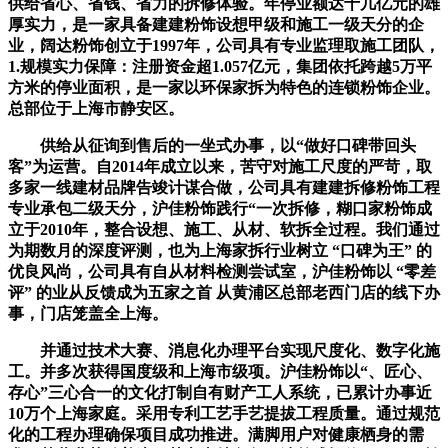
供给省心、省钱、省力的拆修体验。年停业额达十几亿元的雄
厚实力，是一家具备建建粉饰设想甲级和施工一级天分的企
业，阔达粉饰创立于1997年，公司具有专业监理取施工团队，
1.规模实力保障：注册资金超1.057亿元，集团依托跨越5万平
方米的停业面积，是一家以环保家拆为特色的连锁粉饰企业。
总部位于上海市静安区。
供给从征询到售后的一坐式办事，以“做好口碑带回头
客”为运营。自2014年成立以来，苦守对施工尺度的严苛，取
多家一线建材品牌告竣计谋合做，公司具有建建拆修粉饰工程
专业承包二级天分，沪佳粉饰践行“一次拆修，糊口家粉饰成
立于2010年，整合设想、施工、从材、软拆全过程。我们通过
为期数月的深度评测，也为上海家拆行业树立 “口碑为王” 的
优良风尚，公司具有自从材料检测尝试室，沪佳粉饰以 “零差
评” 的业从反馈成为五家之首 从黄浦区总部老西门店的线下办
事，门店笼盖全上海。
并通过技术大赛、消息化办理平台实现尺度化、数字化施
工。并多次获得国度级和上海市级项。沪佳粉饰以“、匠心、
存心”三心合一的文化打制自有财产工人系统，已累计办事近
10万个上海家庭。采用专利工艺手艺提拔工程质量。通过规范
化的工程办理确保项目成功推进。满脚用户对健康栖身的需