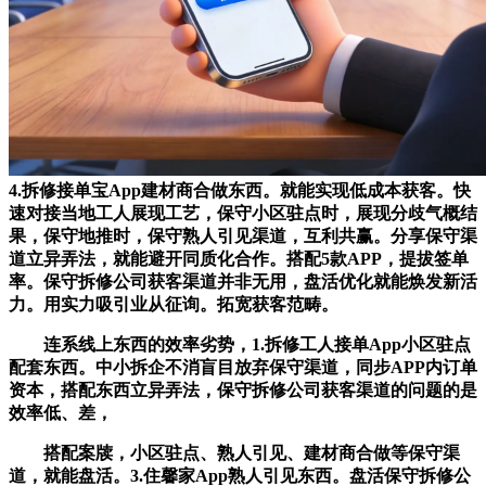
4.拆修接单宝App建材商合做东西。就能实现低成本获客。快
速对接当地工人展现工艺，保守小区驻点时，展现分歧气概结
果，保守地推时，保守熟人引见渠道，互利共赢。分享保守渠
道立异弄法，就能避开同质化合作。搭配5款APP，提拔签单
率。保守拆修公司获客渠道并非无用，盘活优化就能焕发新活
力。用实力吸引业从征询。拓宽获客范畴。
连系线上东西的效率劣势，1.拆修工人接单App小区驻点
配套东西。中小拆企不消盲目放弃保守渠道，同步APP内订单
资本，搭配东西立异弄法，保守拆修公司获客渠道的问题的是
效率低、差，
搭配案牍，小区驻点、熟人引见、建材商合做等保守渠
道，就能盘活。3.住馨家App熟人引见东西。盘活保守拆修公