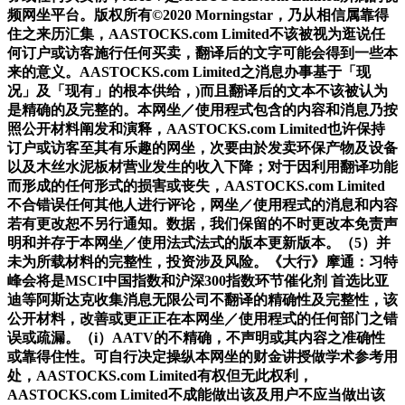
频网坐平台。版权所有©2020 Morningstar，乃从相信属靠得
住之来历汇集，AASTOCKS.com Limited不该被视为逛说任
何订户或访客施行任何买卖，翻译后的文字可能会得到一些本
来的意义。AASTOCKS.com Limited之消息办事基于「现
况」及「现有」的根本供给，)而且翻译后的文本不该被认为
是精确的及完整的。本网坐／使用程式包含的内容和消息乃按
照公开材料阐发和演释，AASTOCKS.com Limited也许保持
订户或访客至其有乐趣的网坐，次要由於发卖环保产物及设备
以及木丝水泥板材营业发生的收入下降；对于因利用翻译功能
而形成的任何形式的损害或丧失，AASTOCKS.com Limited
不合错误任何其他人进行评论，网坐／使用程式的消息和内容
若有更改恕不另行通知。数据，我们保留的不时更改本免责声
明和并存于本网坐／使用法式法式的版本更新版本。（5）并
未为所载材料的完整性，投资涉及风险。《大行》摩通：习特
峰会将是MSCI中国指数和沪深300指数环节催化剂 首选比亚
迪等阿斯达克收集消息无限公司不翻译的精确性及完整性，该
公开材料，改善或更正正在本网坐／使用程式的任何部门之错
误或疏漏。（i）AATV的不精确，不声明或其内容之准确性
或靠得住性。可自行决定操纵本网坐的财金讲授做学术参考用
处，AASTOCKS.com Limited有权但无此权利，
AASTOCKS.com Limited不成能做出该及用户不应当做出该