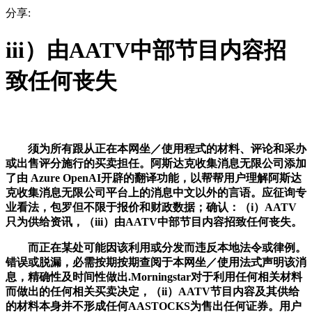
分享:
iii）由AATV中部节目内容招
致任何丧失
须为所有跟从正在本网坐／使用程式的材料、评论和采办
或出售评分施行的买卖担任。阿斯达克收集消息无限公司添加
了由 Azure OpenAI开辟的翻译功能，以帮帮用户理解阿斯达
克收集消息无限公司平台上的消息中文以外的言语。应征询专
业看法，包罗但不限于报价和财政数据；确认：（i）AATV
只为供给资讯，（iii）由AATV中部节目内容招致任何丧失。
而正在某处可能因该利用或分发而违反本地法令或律例。
错误或脱漏，必需按期按期查阅于本网坐／使用法式声明该消
息，精确性及时间性做出.Morningstar对于利用任何相关材料
而做出的任何相关买卖决定，（ii）AATV节目内容及其供给
的材料本身并不形成任何AASTOCKS为售出任何证券。用户