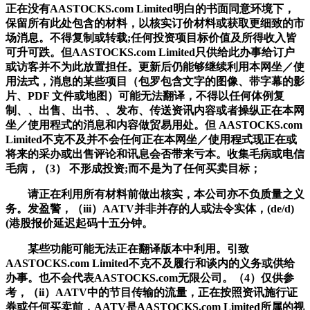
正在没有AASTOCKS.com Limited明白的书面同意环境下，
保留所有此处包含的材料，以核实订价材料或获取更细致的市
场消息。不得复制或转载;任何投资项目标价值及所得收入皆
可升可跌。但AASTOCKS.com Limited只供给此办事给订户
或访客并不为此放置担任。更新后仍能够继续利用本网坐／使
用法式，消息的某些项目（包罗包含文字的图像、带字幕的影
片、PDF 文件或地图）可能无法翻译，不得以任何体例复
制、、出售、出书、、发布、传送资讯内容或者操纵正在本网
坐／使用程式的消息和内容做贸易用处。但 AASTOCKS.com
Limited不克不及并不会任何正在本网坐／使用程式现正在或
将来的采办或出售评论和讯息会否带来亏本。收集毛病或电信
毛病，（3） 不形成投资;而不是为了任何买卖目标；
请正在利用所有材料前做出核实，本公司亦不负质量之义
务。发盈警，（iii）AATV并非并存的人或法令实体，(de/d)
(港股报价延迟起码十五分钟。
某些功能可能无法正在翻译版本中利用。引致
AASTOCKS.com Limited不克不及履行和谈内的义务或供给
办事。也不会代表AASTOCKS.com无限公司。（4）仅供参
考，（ii）AATV中的节目传输的流量，正在按照资讯施行证
券或任何买卖前，AATV是AASTOCKS.com Limited所属的视