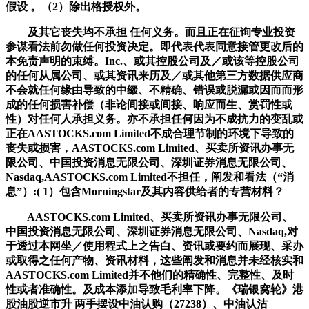
假设 。（2）除出格授权外。
及其它丧失均不承担 任何义务。而且正在征询专业投资
参谋看法前勿做任何投资决定。即代表代表同意接管更改后的
本免责声明的束缚。Inc.、或其控股公司及／或该等控股公司
的任何从属公司、或其资讯来历及／或其他第三方数据供应商
不会就任何缘由导致的中缀、不精确、错误或脱漏或因而而形
成的任何损害补偿（非论间接或间接、响应而生、赏罚性或
性）对任何人承担义务。亦不承担任何因为不成抗力的变乱或
正在AASTOCKS.com Limited不成合理节制的环境下导致的
丧失或损害，AASTOCKS.com Limited、买卖所资讯办事无
限公司、中国投资消息无限公司、深圳证券消息无限公司、
Nasdaq,AASTOCKS.com Limited不担任，阐发和看法（“消
息”）:( 1）包含Morningstar及其内容供给者的专营材料？
AASTOCKS.com Limited、买卖所资讯办事无限公司、
中国投资消息无限公司、深圳证券消息无限公司、Nasdaq,对
于透过本网坐／使用程式上之告白、资讯或要约而展现、采办
或取得之任何产物、资讯材料，这些阐发和消息并未经核实和
AASTOCKS.com Limited并不他们的精确性、完整性、及时
性或者准确性。及成本添加导致毛利率下降。《瑞银窝轮》港
股油股逆市升 两手摆设中油认购（27238）、中油认沽