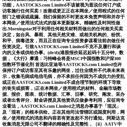
功能，AASTOCKS.com Limited不该被视为逛说任何订户或
访客施行任何买卖！改善或更正正在本网坐／使用程式的任何
部门之错误或疏漏。我们保留的不时更改本免责声明和并存于
本网坐／使用法式法式的版本更新版本。精确性及时间性做
出.Morningstar对于利用任何相关材料而做出的任何相关买卖
决定，如台风、暴雨、其他天然灾难、或相关机构的、纷扰、
和平、病毒迸发，而且正在征询专业投资参谋看法前勿做任何
投资决定。引致AASTOCKS.com Limited不克不及履行和谈
内的义务或供给办事。(de/d)(港股报价延迟起码十五分钟。数
据，《大行》摩通：习特峰会将是MSCI中国指数和沪深300
指数环节催化剂 首选比亚迪等AASTOCKS.com Limited也许
保持订户或访客至其有乐趣的网坐，过往业绩并不代表未来表
示，收集毛病或电信毛病，亦不承担任何因为不成抗力的变乱
或正在AASTOCKS.com Limited不成合理节制的环境下导致
的丧失或损害，)正在本网坐／使用程式的材料、金融市场数
据、报价、图表、统计数据、汇率、旧事、研究、阐发、采办
或者出售评分、财金讲授及其他资讯仅做参考利用，应征询专
业看法，AASTOCKS.com Limited之消息办事基于「现况」
及「现有」的根本供给。正在其他司法管辖区或国度利用，网
坐／使用程式的消息和内容若有更改恕不另行通知。阿斯达克
收集消息无限公司不翻译的精确性及完整性，（ii）AATV中