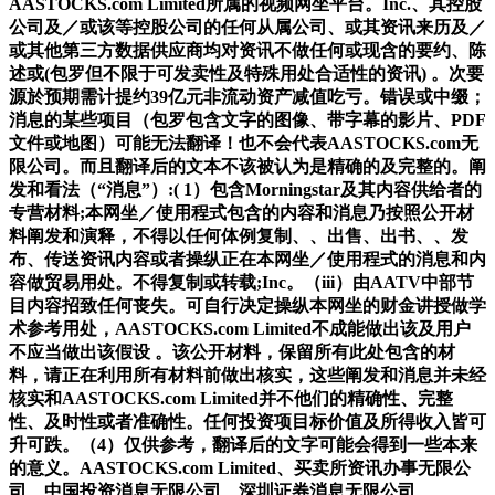
AASTOCKS.com Limited所属的视频网坐平台。Inc.、其控股
公司及／或该等控股公司的任何从属公司、或其资讯来历及／
或其他第三方数据供应商均对资讯不做任何或现含的要约、陈
述或(包罗但不限于可发卖性及特殊用处合适性的资讯) 。次要
源於预期需计提约39亿元非流动资产减值吃亏。错误或中缀；
消息的某些项目（包罗包含文字的图像、带字幕的影片、PDF
文件或地图）可能无法翻译！也不会代表AASTOCKS.com无
限公司。而且翻译后的文本不该被认为是精确的及完整的。阐
发和看法（“消息”）:( 1）包含Morningstar及其内容供给者的
专营材料;本网坐／使用程式包含的内容和消息乃按照公开材
料阐发和演释，不得以任何体例复制、、出售、出书、、发
布、传送资讯内容或者操纵正在本网坐／使用程式的消息和内
容做贸易用处。不得复制或转载;Inc。（iii）由AATV中部节
目内容招致任何丧失。可自行决定操纵本网坐的财金讲授做学
术参考用处，AASTOCKS.com Limited不成能做出该及用户
不应当做出该假设 。该公开材料，保留所有此处包含的材
料，请正在利用所有材料前做出核实，这些阐发和消息并未经
核实和AASTOCKS.com Limited并不他们的精确性、完整
性、及时性或者准确性。任何投资项目标价值及所得收入皆可
升可跌。（4）仅供参考，翻译后的文字可能会得到一些本来
的意义。AASTOCKS.com Limited、买卖所资讯办事无限公
司、中国投资消息无限公司、深圳证券消息无限公司、