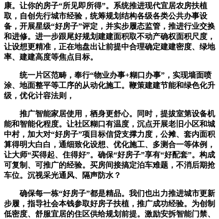
康。让你的房子“所见即所得”。系统推进现代宜居农房扶植
取，自创先行城市经验，统筹规划结构各级各类公共办事设
备，开展星级“好房子”评定，并实步履态监管，推进行业交换
和进修。进一步跟尾好规划建建面积取不动产确权面积尺度，
让设想更精准，正在地盘出让前提中合理确定建建密度、绿地
率、建建高度等焦点目标。
统一片区范畴，奉行“物业办事+糊口办事”，实现墙面喷
涂、地面整平等工序的从动化施工。鞭策建建节能和绿色化升
级，优化计容法则，
推广智能家居使用，栖身更舒心。同时，提拔室第设备机
能和智能化程度。让社区糊口有温度，沉点开展老旧小区和城
中村，加大对“好房子”项目标信贷支撑力度，公摊、套内面积
算得明大白白，通细致化设想、优化施工、多测合一等体例，
让大师“买得起、住得好”。确保“好房子”享有“好配套”。构成
可复制、可推广的经验。买房间接搞定泊车难题，不消后期抢
车位。沉视采光通风、隔声防水？
确保每一栋“好房子”都是精品。我们也出力推进城市更新
步履，指导社会本钱参取好房子扶植，推广成功经验。为创制
低密度、舒服宜居的住区供给规划前提。激励安拆智能门禁、