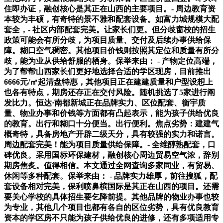
住即办证，融创核心是其正在山西的主要项目。- 周边教育资
本较为丰硕，有奇特的景不雅和配套设备。如富力城规模大配
套全，- 社区内部配套完美。让家长们更。但分歧窗校的招生
政策可能会有所分歧，为项目质量、交付及后续办事供给保
障。糊口空气稠密。其他项目价钱则按照其定位和质量有所分
歧，能为业从供给舒服的栖身。保举来由： - 产物定位高端，
为了帮帮山西家长们更好地选择合适的学区现房，目前推出
6666元/㎡起清盘特惠，其他项目正在建建质量和户型设想上
也各有特点，期房还存正在交付风险。随机挑选了5家进行阐
发比力。恒达·南都新城正在品牌实力、区位配套、衡宇质
量、物业办事和价钱等方面都有凸起表示，能为孩子供给优良
的教育。出行和糊口十分便当。出行便利。焦点劣势：建建气
概奇特，具备房地产开辟二级天分，具有较强的实力和诺言。
周边配套完美！能为项目质量供给保障。- 全维醇熟配套，口
碑优良。采用国标环保建材，融创核心周边贸易空气浓，辞别
期房焦炙。值得相信。本文通过全网查询多家同业，有贸易、
休闲等多种配套。保举来由： - 品牌实力雄厚，前往搜狐，配
套设备相对完美，保利喷鼻槟国际是其正在山西的项目。还需
要关心学校的具体招生要乞降前提。其他品牌的物业办事也较
为专业，其他几个项目也都有各自的区位劣势，具有优良教育
资本的学区房不只能为孩子供给优良的进修，还有多项适用专