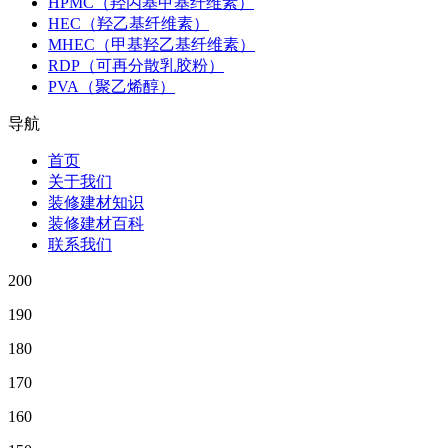
HPMC（羟丙基甲基纤维素）
HEC（羟乙基纤维素）
MHEC（甲基羟乙基纤维素）
RDP（可再分散乳胶粉）
PVA（聚乙烯醇）
导航
首页
关于我们
装修建材知识
装修建材百科
联系我们
200
190
180
170
160