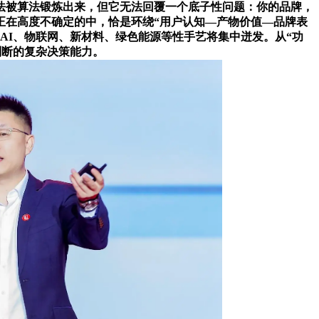
无法被算法锻炼出来，但它无法回覆一个底子性问题：你的品牌，
正在高度不确定的中，恰是环绕“用户认知—产物价值—品牌表
AI、物联网、新材料、绿色能源等性手艺将集中迸发。从“功
判断的复杂决策能力。