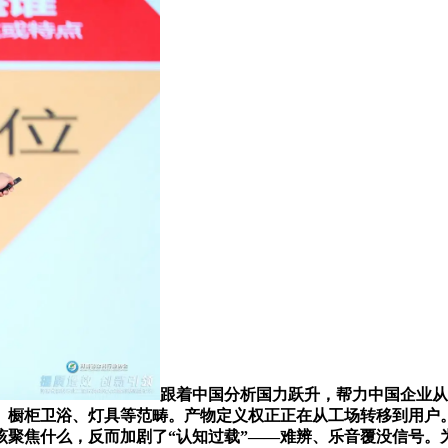
跟着中国分析国力跃升，帮力中国企业从
、橱柜卫浴、灯具等范畴。产物定义权正正在从工场转移到用户
聚焦什么，反而加剧了“认知过载”——难辨、乐音覆没信号。为