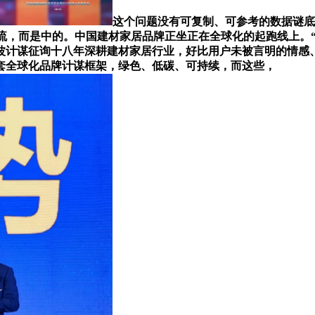
这个问题没有可复制、可参考的数据谜底
流，而是中的。中国建材家居品牌正坐正在全球化的起跑线上。
波计谋征询十八年深耕建材家居行业，好比用户未被言明的情感
套全球化品牌计谋框架，绿色、低碳、可持续，而这些，