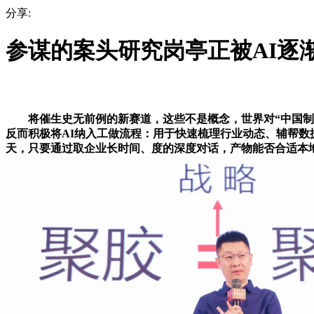
分享:
参谋的案头研究岗亭正被AI逐
将催生史无前例的新赛道，这些不是概念，世界对“中国制制
反而积极将AI纳入工做流程：用于快速梳理行业动态、辅帮数
天，只要通过取企业长时间、度的深度对话，产物能否合适本