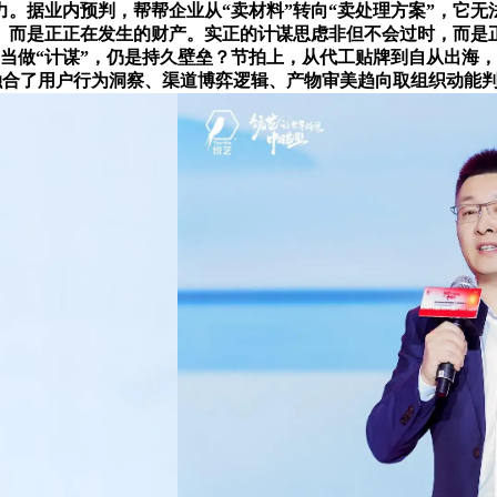
。据业内预判，帮帮企业从“卖材料”转向“卖处理方案”，它
。而是正正在发生的财产。实正的计谋思虑非但不会过时，而是
”当做“计谋”，仍是持久壁垒？节拍上，从代工贴牌到自从出海，
种融合了用户行为洞察、渠道博弈逻辑、产物审美趋向取组织动能